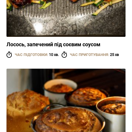
Лосось, запечений під соєвим соусом
ЧАС ПІДГОТОВКИ:
10 хв.
ЧАС ПРИГОТУВАННЯ:
25 хв