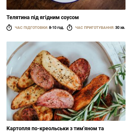
Телятина під ягідним соусом
ЧАС ПІДГОТОВКИ:
8-10 год.
ЧАС ПРИГОТУВАННЯ:
30 хв.
Картопля по-креольськи з тим'яном та