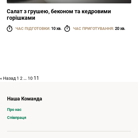
Салат з грушею, беконом та кедровими
горішками
ЧАС ПІДГОТОВКИ:
10 хв.
ЧАС ПРИГОТУВАННЯ:
20 хв.
…
11
« Назад
1
2
10
Наша Команда
Про нас
Співпраця