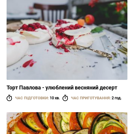
Торт Павлова - улюблений весняний десерт
ЧАС ПІДГОТОВКИ:
10 хв.
ЧАС ПРИГОТУВАННЯ:
2 год.