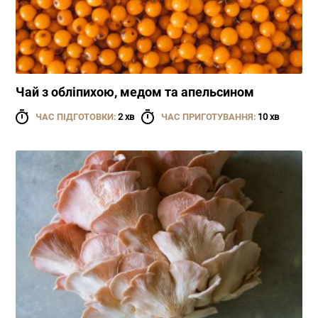
Чай з обліпихою, медом та апельсином
ЧАС ПІДГОТОВКИ:
2 хв
ЧАС ПРИГОТУВАННЯ:
10 хв