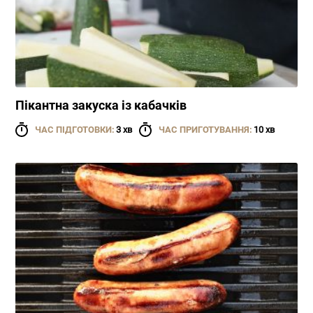
Пікантна закуска із кабачків
ЧАС ПІДГОТОВКИ:
3 хв
ЧАС ПРИГОТУВАННЯ:
10 хв