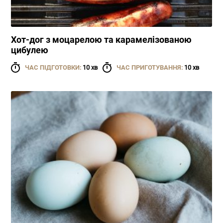
Хот-дог з моцарелою та карамелізованою
цибулею
ЧАС ПІДГОТОВКИ:
10 хв
ЧАС ПРИГОТУВАННЯ:
10 хв