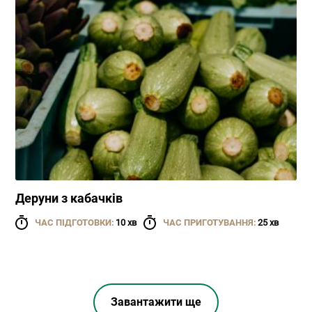
Деруни з кабачків
ЧАС ПІДГОТОВКИ:
10 хв
ЧАС ПРИГОТУВАННЯ:
25 хв
Завантажити ще