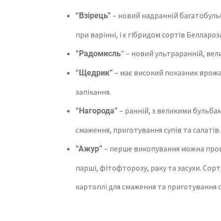
– новий надранній багатобульб
“Взірець”
при варінні, і є гібридом сортів Белларо
” – новий ультраранній, ве
“Радомисль
– має високий показник врожай
“Щедрик”
запікання.
– ранній, з великими бульба
“Нагорода”
смаження, приготування супів та салатів.
– перше викопування можна прово
“Ажур”
парші, фітофторозу, раку та засухи. Сор
картоплі для смаження та приготування с