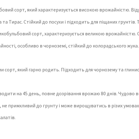
овий сорт, який характеризується високою врожайністю. Відр
за та Тирас. Стійкий до посухи і підходить для піщаних грунтів.
ликобульбовий сорт, характеризується великою врожайністю. С
ності, особливо в чорноземі, стійкий до колорадського жука. Т
ми сорт, який гарно родить. Підходить для чорнозему та глини
дити на 45 день, повне дозрівання врожаю 80 днів. Чудово ви
т, не примхливий до грунту і може вирощуватись в різих умовах
алатів.