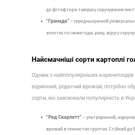
до фітофтори тавірусу скручування листк
– середньоранній універсальни
“Гранада”
золотистої нематоди, раку, вірусу скруч
Найсмачніші сорти картоплі гол
Одним з найпопулярніших коренеплодів в
відмінний, родючий врожай, потрібно об
сорти, які завоювали популярність в Укр
– ультраранній, нідерла
“Ред Скарлетт”
врожай в глинистих грунтах. Стійкий до 