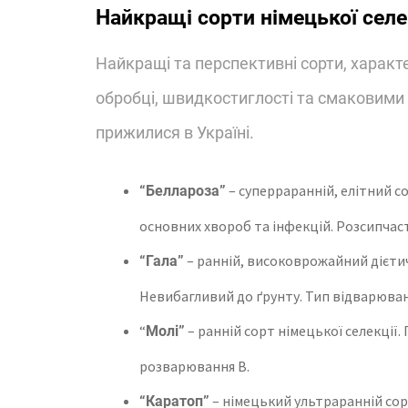
Найкращі сорти німецької селек
Найкращі та перспективні сорти, характ
обробці, швидкостиглості та смаковими я
прижилися в Україні.
– суперраранній, елітний со
“Беллароза”
основних хвороб та інфекцій. Розсипчас
– ранній, високоврожайний дієтич
“Гала”
Невибагливий до ґрунту. Тип відварюван
“
– ранній сорт німецької селекції.
Молі”
розварювання В.
– німецький ультраранній сорт
“Каратоп”