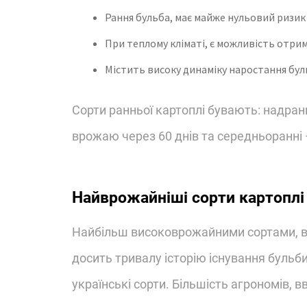
Рання бульба, має майже нульовий ризик 
При теплому кліматі, є можливість отрим
Містить високу динаміку наростання бул
Сорти ранньої картоплі бувають: надран
врожаю через 60 днів та середньоранні –
Найврожайніші сорти картоплі у
Найбільш високоврожайними сортами, вв
досить тривалу історію існування бульб
українські сорти. Більшість агрономів, в