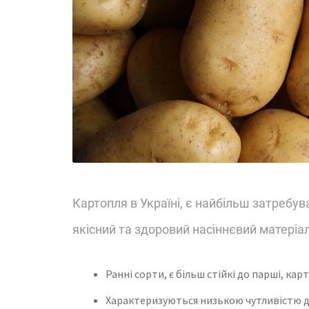
Картопля в Україні, є найбільш затребу
якісний та здоровий насіннєвий матеріал
Ранні сорти, є більш стійкі до парші, ка
Характеризуються низькою чутливістю д