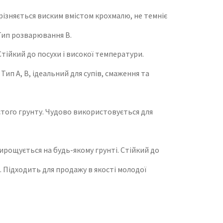
ізняється виским вмістом крохмалю, не темніє
 Тип розварювання В.
тійкий до посухи і високої температури.
ип А, В, ідеальний для супів, смаження та
стого грунту. Чудово використовується для
рощується на будь-якому грунті. Стійкий до
. Підходить для продажу в якості молодої