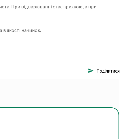
иста. При відварюванні стає крихкою, а при
 в якості начинок.
Поділитися