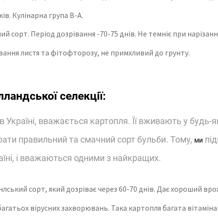
ів. Кулінарна група В-А.
й сорт. Період дозрівання -70-75 днів. Не темніє при нарізанні
ування листя та фітофторозу, не примхливий до грунту.
ландської селекції:
 Україні, вважається картопля. Її вживають у будь-
рати правильний та смачний сорт бульби. Тому,
під
ми
аїні, і вважаються одними з найкращих.
нлський сорт, який дозріває через 60-70 днів. Дає хороший в
багатьох вірусних захворювань. Така картопля багата вітамін