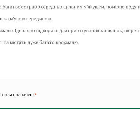
до багатьох страв з середньо щільним м’якушем, помірно водян
ю та м’якою серединою.
хмалю. Ідеально підходять для приготування запіканок, пюре та
ті та містять дуже багато крохмалю.
і поля позначені
*