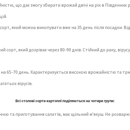
ністю, що дає змогу збирати врожай двічі на рік в Південних 
цій.
орт, який можна викопувати вже на 35 день після посадки. Від
й сорт, який дозріває через 80-90 днів. Стійкий до раку, віру
 на 65-70 день. Характеризується високою врожайністю та три
агатьох вірусів.
Всі столові сорти картоплі поділяються на чотири групи:
екю та приготування салатів, має щільний м’якуш. Не розварю