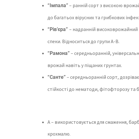
– ранній сорт з високою врожай
“Імпала”
до багатьох вірусних та грибкових інфек
– надранній високоврожайний с
“Рів’єра”
спеки. Відноситься до групи А-В.
– середньоранній, універсальни
“Рамона”
врожай навіть у піщаних грунтах.
– середньоранній сорт, дозріває
“Санте”
стійкості до нематоди, фітофторозу та б
А – використовується для смаження, барб
крохмалю.