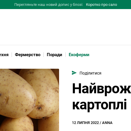
Перегляньте наш новий допис у блозі:
Коротко про сало
ухня
Фермерство
Поради
Екоферми
цепти
Співпраця
Поділитися
Найврожа
картоплі 
12 ЛИПНЯ 2022 / ANNA