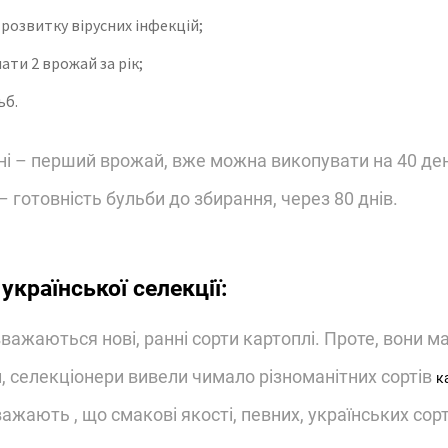
розвитку вірусних інфекцій;
ати 2 врожай за рік;
ьб.
ні – перший врожай, вже можна викопувати на 40 ден
 готовність бульби до збирання, через 80 днів.
країнської селекції:
ажаються нові, ранні сорти картоплі. Проте, вони м
и, селекціонери вивели чимало різноманітних сортів
к
важають , що смакові якості, певних, українських сор