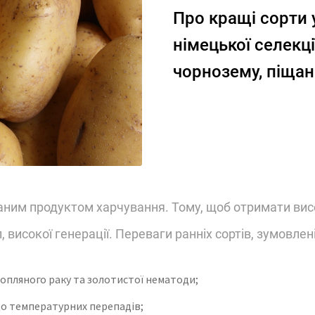
Про кращі сорти у
німецької селекці
чорнозему, піщан
ваним продуктом харчування. Тому, щоб отримати вис
, високої генерації. Переваги ранніх сортів, зумовле
ртопляного раку та золотистої нематоди;
о температурних перепадів;