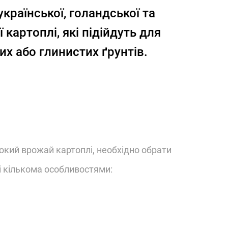
країнської, голандської та
ї картоплі, які підійдуть для
их або глинистих ґрунтів.
окий врожай картоплі, необхідно обрати
ні кількома особливостями: