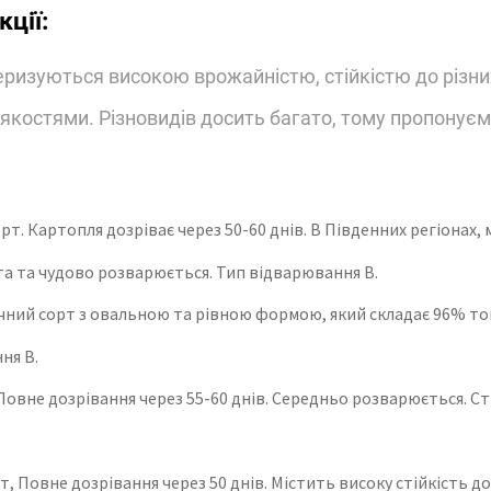
ції:
еризуються високою врожайністю, стійкістю до різних
костями. Різновидів досить багато, тому пропонуємо 
рт. Картопля дозріває через 50-60 днів. В Південних регіонах, 
та та чудово розварюється. Тип відварювання В.
ний сорт з овальною та рівною формою, який складає 96% тов
ня В.
 Повне дозрівання через 55-60 днів. Середньо розварюється. С
, Повне дозрівання через 50 днів. Містить високу стійкість д