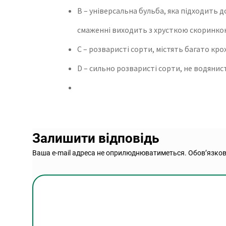
В – універсальна бульба, яка підходить 
смаженні виходить з хрусткою скоринко
С – розваристі сорти, містять багато кро
D – сильно розваристі сорти, не водянис
Залишити відповідь
Ваша e-mail адреса не оприлюднюватиметься.
Обов’язков