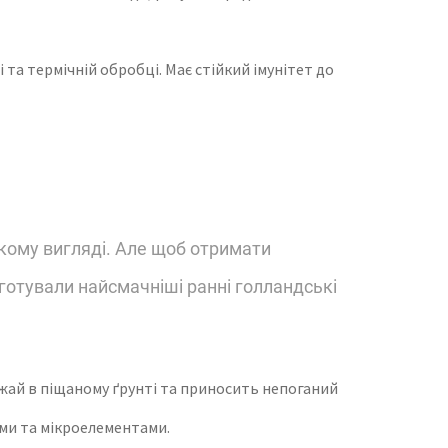
 та термічній обробці. Має стійкий імунітет до
якому вигляді. Але щоб отримати
готували найсмачніші ранні голландські
рожай в піщаному ґрунті та приносить непоганий
ами та мікроелементами.