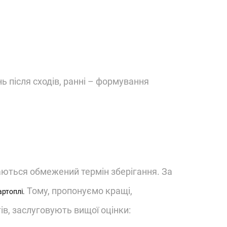
ь після сходів, ранні – формування
аються обмежений термін зберігання. За
Тому, пропонуємо кращі,
артоплі.
тів, заслуговують вищої оцінки: